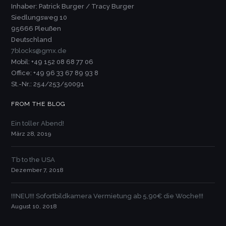
Inhaber: Patrick Burger / Tracy Burger
Siedlungsweg 10
95666 Pleußen
Deutschland
7blocks@gmx.de
Mobil: +49 152 08 68 77 06
Office: +49 96 33 67 89 93 8
St.-Nr.: 254/253/50091
FROM THE BLOG
Ein toller Abend!
März 28, 2019
Tb to the USA
Dezember 7, 2018
!!!NEU!!! Sofortbildkamera Vermietung ab 5,90€ die Woche!!!
August 10, 2018