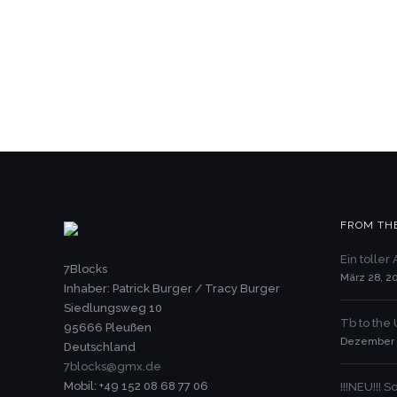
FROM TH
Ein toller
7Blocks
März 28, 2
Inhaber: Patrick Burger / Tracy Burger
Siedlungsweg 10
Tb to the
95666 Pleußen
Dezember 
Deutschland
7blocks@gmx.de
Mobil: +49 152 08 68 77 06
!!!NEU!!!