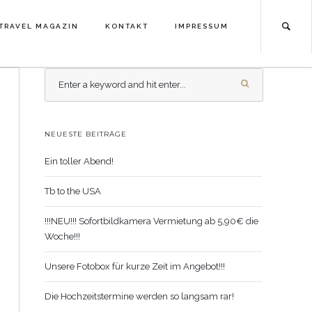
TRAVEL MAGAZIN
KONTAKT
IMPRESSUM
TRAVEL MAGAZIN
KONTAKT
IMPRESSUM
NEUESTE BEITRÄGE
Ein toller Abend!
Tb to the USA
!!!NEU!!! Sofortbildkamera Vermietung ab 5,90€ die
Woche!!!
Unsere Fotobox für kurze Zeit im Angebot!!!
Die Hochzeitstermine werden so langsam rar!