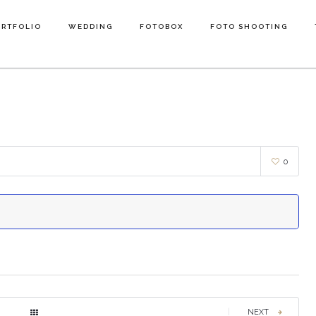
ORTFOLIO
WEDDING
FOTOBOX
FOTO SHOOTING
ORTFOLIO
WEDDING
FOTOBOX
FOTO SHOOTING
0
|
NEXT