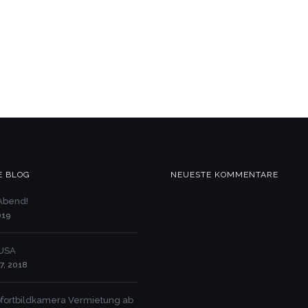
E BLOG
NEUESTE KOMMENTARE
 Abend!
019
 USA
7, 2018
 Sofortbildkamera Vermietung ab