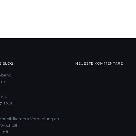
E BLOG
NEUESTE KOMMENTARE
 Abend!
019
 USA
7, 2018
 Sofortbildkamera Vermietung ab
 Woche!!!
 2018