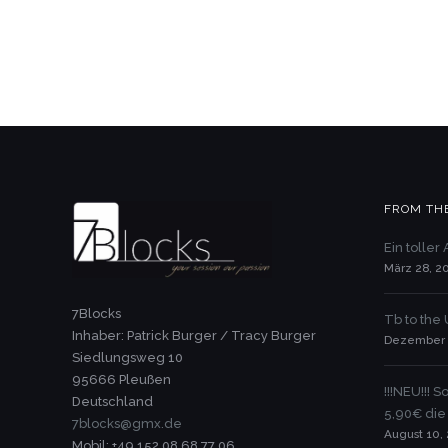
FROM TH
Ein toller
März 28, 2
7Blocks
Tb to the
Inhaber: Patrick Burger / Tracy Burger
Dezember 
Siedlungsweg 10
95666 Pleußen
!!!NEU!!!
Deutschland
5,90€ die
7blocks@gmx.de
August 10,
Mobil: +49 152 08 68 77 06